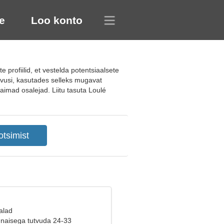
e
Loo konto
profiilid, et vestelda potentsiaalsete
utvusi, kasutades selleks mugavat
vaimad osalejad. Liitu tasuta Loulé
alad
naisega tutvuda 24-33