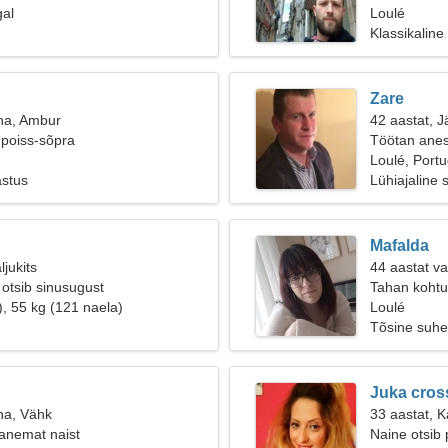
gal
Loulé
Klassikaline
Zare
na, Ambur
42 aastat, J
 poiss-sõpra
Töötan anes
Loulé, Portu
astus
Lühiajaline 
Mafalda
ljukits
44 aastat v
otsib sinusugust
Tahan kohtu
), 55 kg (121 naela)
Loulé
Tõsine suhe
Juka cros
na, Vähk
33 aastat, 
anemat naist
Naine otsib 