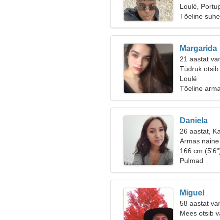
Loulé, Portu
Tõeline suhe
Margarida
21 aastat va
Tüdruk otsib
Loulé
Tõeline arm
Daniela
26 aastat, Ka
Armas naine 
166 cm (5'6"
Pulmad
Miguel
58 aastat va
Mees otsib v