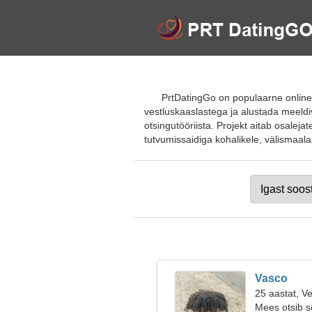
PrtDatingGo on populaarne online-t
vestluskaaslastega ja alustada meeldiv
otsingutööriista. Projekt aitab osaleja
tutvumissaidiga kohalikele, välismaalast
Vasco
25 aastat, V
Mees otsib 