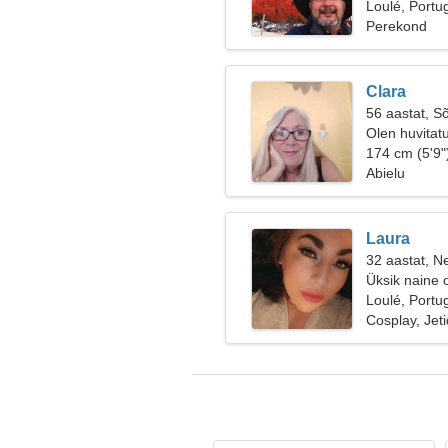
Loulé, Portu
Perekond
Clara
56 aastat, S
Olen huvitatu
174 cm (5'9"
Abielu
Laura
32 aastat, Ne
Üksik naine 
Loulé, Portu
Cosplay, Jeti