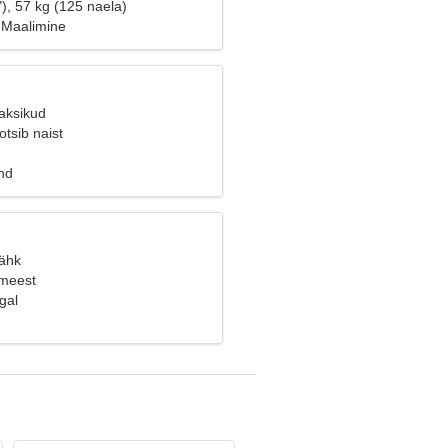
), 57 kg (125 naela)
 Maalimine
Kaksikud
tsib naist
nd
Vähk
 meest
gal