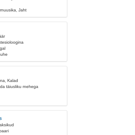
 muusika, Jaht
äär
tesioloogina
gal
suhe
ana, Kalad
da täiusliku mehega
s
Kaksikud
paari