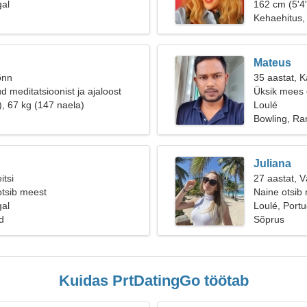
gal
162 cm (5'4"
Kehaehitus,
Mateus
õnn
35 aastat, 
d meditatsioonist ja ajaloost
Üksik mees o
), 67 kg (147 naela)
Loulé
Bowling, Ra
Juliana
itsi
27 aastat, 
otsib meest
Naine otsib
gal
Loulé, Portu
d
Sõprus
Kuidas PrtDatingGo töötab