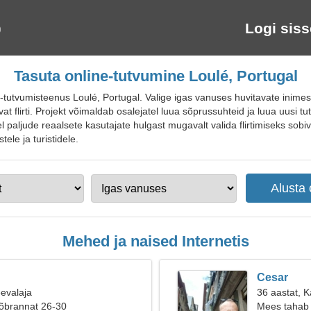
Logi siss
Tasuta online-tutvumine Loulé, Portugal
utvumisteenus Loulé, Portugal. Valige igas vanuses huvitavate inimeste 
at flirti. Projekt võimaldab osalejatel luua sõprussuhteid ja luua uusi t
tel paljude reaalsete kasutajate hulgast mugavalt valida flirtimiseks sobi
ele ja turistidele.
Mehed ja naised Internetis
Cesar
eevalaja
36 aastat, K
sõbrannat 26-30
Mees tahab 