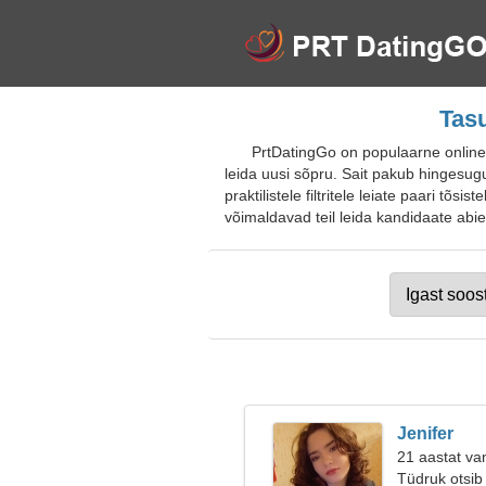
Tasu
PrtDatingGo on populaarne online-tu
leida uusi sõpru. Sait pakub hingesu
praktilistele filtritele leiate paari tõ
võimaldavad teil leida kandidaate abiel
Jenifer
21 aastat van
Tüdruk otsib