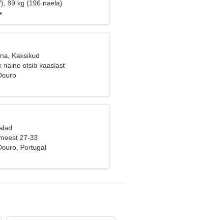
), 89 kg (196 naela)
e
ana, Kaksikud
k naine otsib kaaslast
 Douro
alad
 meest 27-33
Douro, Portugal