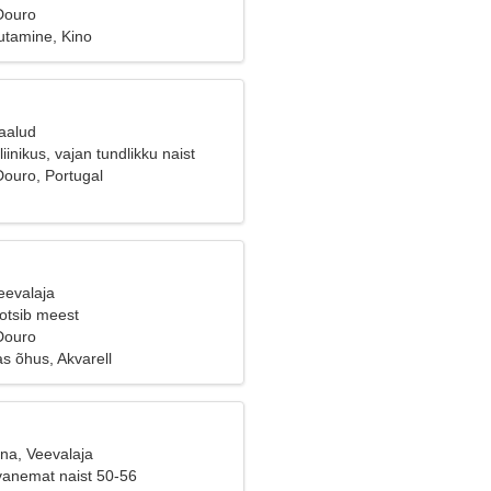
 Douro
utamine, Kino
Kaalud
iinikus, vajan tundlikku naist
Douro, Portugal
eevalaja
 otsib meest
 Douro
s õhus, Akvarell
ana, Veevalaja
vanemat naist 50-56