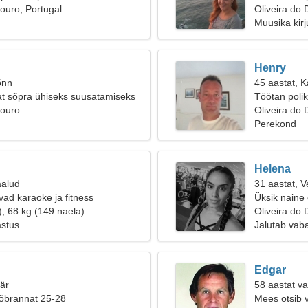
Douro, Portugal
Oliveira do
Muusika kirj
Henry
õnn
45 aastat, 
t sõpra ühiseks suusatamiseks
Töötan polikl
Douro
Oliveira do 
Perekond
Helena
aalud
31 aastat, V
vad karaoke ja fitness
Üksik naine
), 68 kg (149 naela)
Oliveira do
astus
Jalutab vaba
Edgar
äär
58 aastat v
sõbrannat 25-28
Mees otsib 