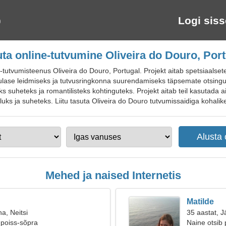
Logi siss
ta online-tutvumine Oliveira do Douro, Por
tvumisteenus Oliveira do Douro, Portugal. Projekt aitab spetsiaalsete fi
gulase leidmiseks ja tutvusringkonna suurendamiseks täpsemate otsing
sisteks suheteks ja romantilisteks kohtinguteks. Projekt aitab teil kasutada
uks ja suheteks. Liitu tasuta Oliveira do Douro tutvumissaidiga kohalikel
Mehed ja naised Internetis
Matilde
a, Neitsi
35 aastat, J
 poiss-sõpra
Naine otsib 