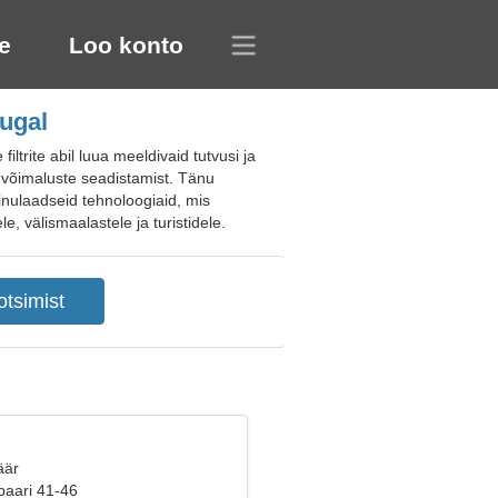
e
Loo konto
tugal
ltrite abil luua meeldivaid tutvusi ja
uvõimaluste seadistamist. Tänu
 ainulaadseid tehnoloogiaid, mis
e, välismaalastele ja turistidele.
äär
paari 41-46