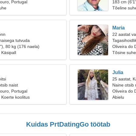
Douro, Portugal
183 cm (6'1"
suhe
Tõeline suh
Maria
õnn
22 aastat v
naisega tutvuda
Tagasihoidli
"), 80 kg (176 naela)
Oliveira do
 Käsipall
Tõsine suhe
Julia
itsi
25 aastat, K
tsib naist
Naine otsib
Douro, Portugal
Oliveira do 
 Koerte koolitus
Abielu
Kuidas PrtDatingGo töötab