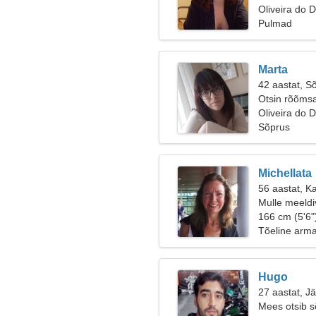
Oliveira do 
Pulmad
Marta
42 aastat, S
Otsin rõõmsa
Oliveira do 
Sõprus
Michellata
56 aastat, K
Mulle meeldi
166 cm (5'6"
Tõeline arm
Hugo
27 aastat, J
Mees otsib 