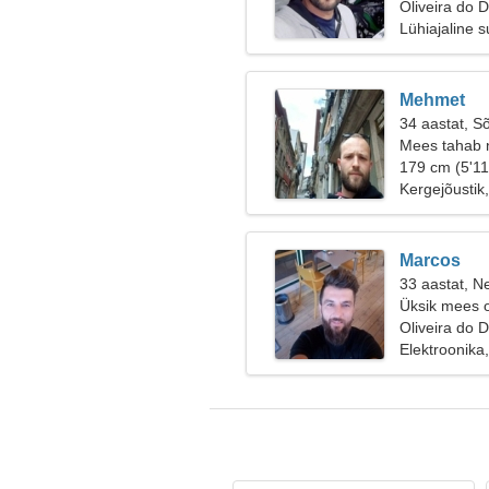
Oliveira do 
Lühiajaline 
Mehmet
34 aastat, S
Mees tahab 
179 cm (5'11
Kergejõustik,
Marcos
33 aastat, Ne
Üksik mees o
Oliveira do 
Elektroonika,