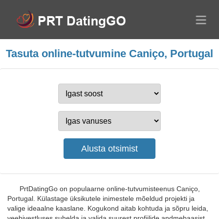
Tasuta online-tutvumine Caniço, Portugal
PrtDatingGo on populaarne online-tutvumisteenus Caniço,
Portugal. Külastage üksikutele inimestele mõeldud projekti ja
valige ideaalne kaaslane. Kogukond aitab kohtuda ja sõpru leida,
veebivestluses suhelda ja valida suurest profiilide andmebaasist