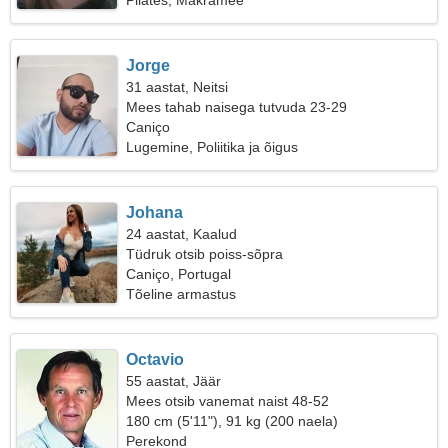
Pilates, Makramee
Jorge
31 aastat, Neitsi
Mees tahab naisega tutvuda 23-29
Caniço
Lugemine, Poliitika ja õigus
Johana
24 aastat, Kaalud
Tüdruk otsib poiss-sõpra
Caniço, Portugal
Tõeline armastus
Octavio
55 aastat, Jäär
Mees otsib vanemat naist 48-52
180 cm (5'11"), 91 kg (200 naela)
Perekond