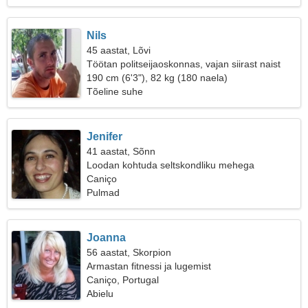
Nils
45 aastat, Lõvi
Töötan politseijaoskonnas, vajan siirast naist
190 cm (6'3"), 82 kg (180 naela)
Tõeline suhe
Jenifer
41 aastat, Sõnn
Loodan kohtuda seltskondliku mehega
Caniço
Pulmad
Joanna
56 aastat, Skorpion
Armastan fitnessi ja lugemist
Caniço, Portugal
Abielu