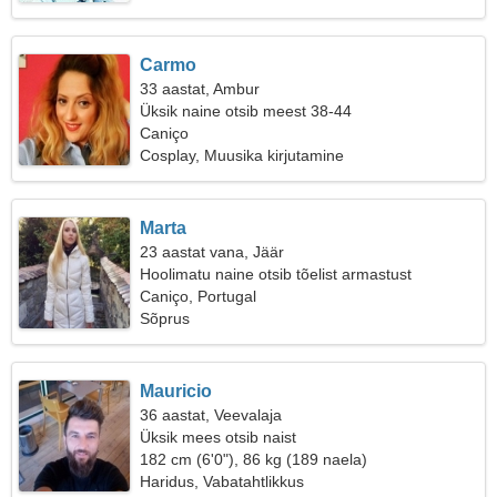
Carmo
33 aastat, Ambur
Üksik naine otsib meest 38-44
Caniço
Cosplay, Muusika kirjutamine
Marta
23 aastat vana, Jäär
Hoolimatu naine otsib tõelist armastust
Caniço, Portugal
Sõprus
Mauricio
36 aastat, Veevalaja
Üksik mees otsib naist
182 cm (6'0"), 86 kg (189 naela)
Haridus, Vabatahtlikkus