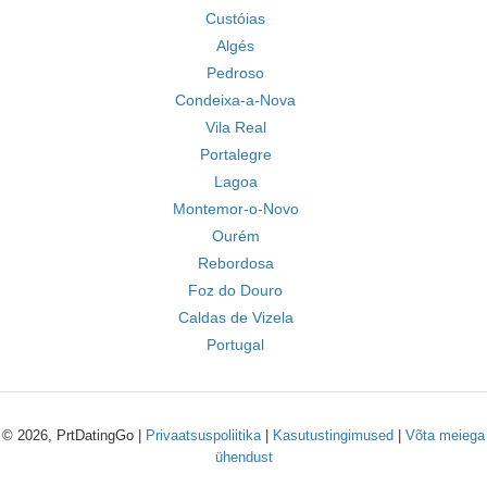
Custóias
Algés
Pedroso
Condeixa-a-Nova
Vila Real
Portalegre
Lagoa
Montemor-o-Novo
Ourém
Rebordosa
Foz do Douro
Caldas de Vizela
Portugal
© 2026, PrtDatingGo |
Privaatsuspoliitika
|
Kasutustingimused
|
Võta meiega
ühendust