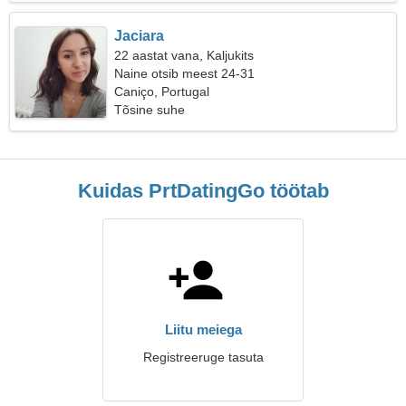
Jaciara
22 aastat vana, Kaljukits
Naine otsib meest 24-31
Caniço, Portugal
Tõsine suhe
Kuidas PrtDatingGo töötab
Liitu meiega
Registreeruge tasuta