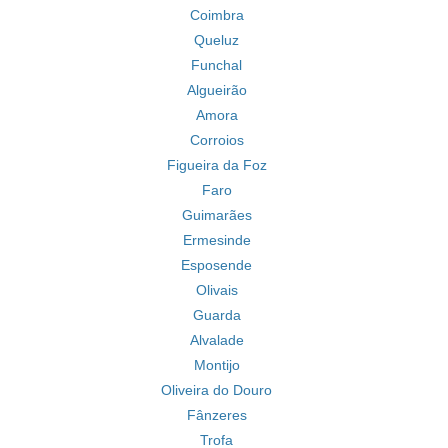
Coimbra
Queluz
Funchal
Algueirão
Amora
Corroios
Figueira da Foz
Faro
Guimarães
Ermesinde
Esposende
Olivais
Guarda
Alvalade
Montijo
Oliveira do Douro
Fânzeres
Trofa