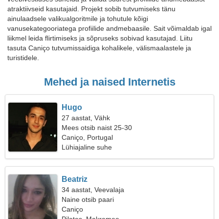
atraktiivseid kasutajaid. Projekt sobib tutvumiseks tänu
ainulaadsele valikualgoritmile ja tohutule kõigi
vanusekategooriatega profiilide andmebaasile. Sait võimaldab igal
liikmel leida flirtimiseks ja sõpruseks sobivad kasutajad. Liitu
tasuta Caniço tutvumissaidiga kohalikele, välismaalastele ja
turistidele.
Mehed ja naised Internetis
Hugo
27 aastat, Vähk
Mees otsib naist 25-30
Caniço, Portugal
Lühiajaline suhe
Beatriz
34 aastat, Veevalaja
Naine otsib paari
Caniço